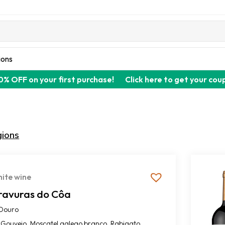
ions
0% OFF on your first purchase!
Click here to get your cou
gions
ite wine
ravuras do Côa
Douro
,
,
,
Gouveio
Moscatel galego branco
Rabigato