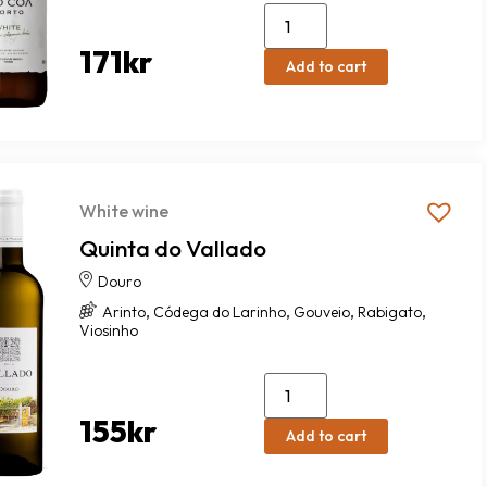
171
kr
Add to cart
White wine
Quinta do Vallado
Douro
,
,
,
,
Arinto
Códega do Larinho
Gouveio
Rabigato
Viosinho
155
kr
Add to cart