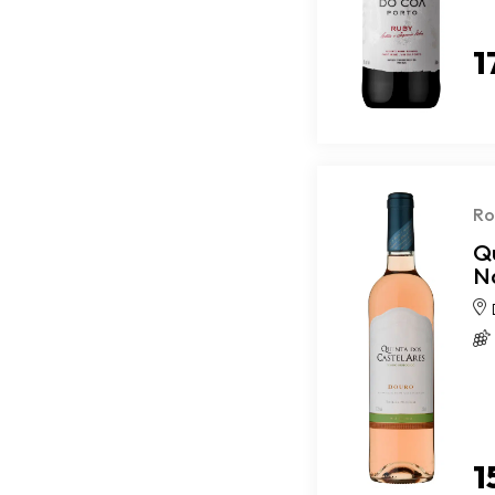
1
Ro
Q
N
1