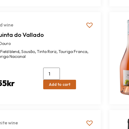
d wine
uinta do Vallado
Douro
,
,
,
,
Field blend
Sousão
Tinta Roriz
Touriga Franca
uriga Nacional
55
kr
Add to cart
ite wine