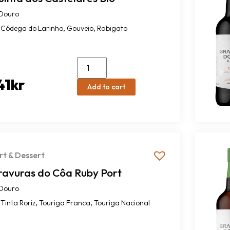
Douro
,
,
Códega do Larinho
Gouveio
Rabigato
41
kr
Add to cart
rt & Dessert
ravuras do Côa Ruby Port
Douro
,
,
Tinta Roriz
Touriga Franca
Touriga Nacional