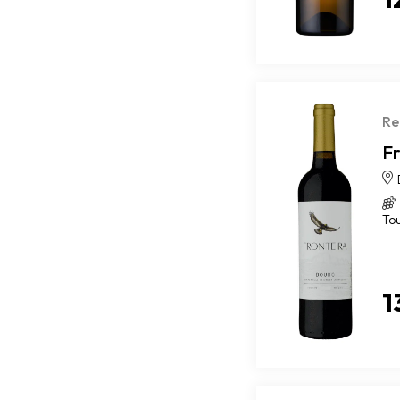
Re
F
To
1