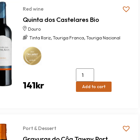
Red wine
Quinta dos Castelares Bio
Douro
,
,
Tinta Roriz
Touriga Franca
Touriga Nacional
141
kr
Add to cart
Port & Dessert
Gravuras do Côa Tawny Port