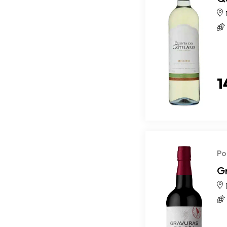
1
Po
G