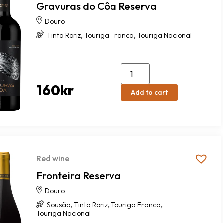
Gravuras do Côa Reserva
Douro
,
,
Tinta Roriz
Touriga Franca
Touriga Nacional
160
kr
Add to cart
Red wine
Fronteira Reserva
Douro
,
,
,
Sousão
Tinta Roriz
Touriga Franca
Touriga Nacional