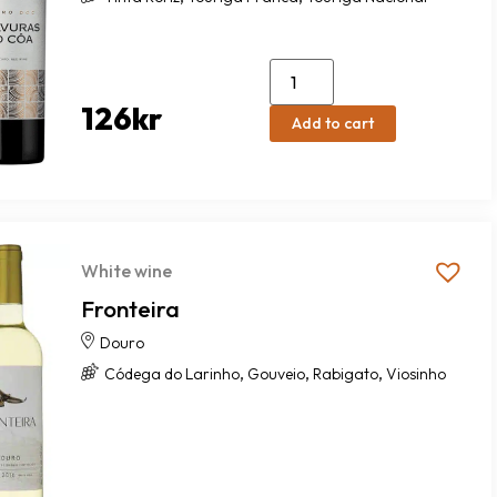
126
kr
Add to cart
White wine
Fronteira
Douro
,
,
,
Códega do Larinho
Gouveio
Rabigato
Viosinho