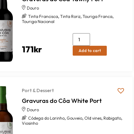
Douro
,
,
,
Tinta Francisca
Tinta Roriz
Touriga Franca
Touriga Nacional
171
kr
Add to cart
Port & Dessert
Gravuras do Côa White Port
Douro
,
,
,
,
Códega do Larinho
Gouveio
Old vines
Rabigato
Viosinho