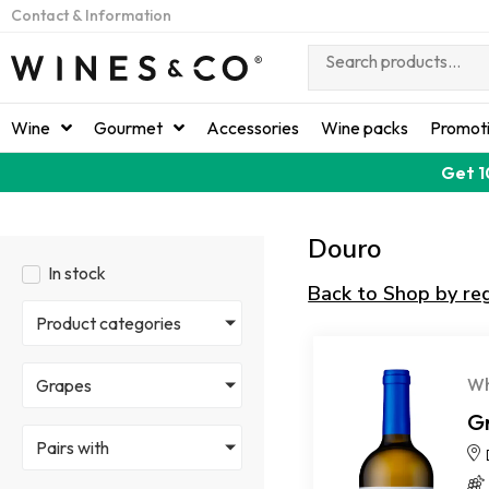
Contact & Information
Wine
Gourmet
Accessories
Wine packs
Promot
Get 1
Douro
In stock
Back to Shop by re
Product categories
Wh
Grapes
G
Pairs with