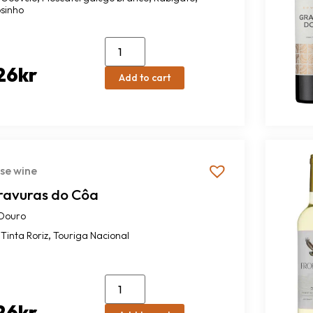
osinho
26
kr
Add to cart
se wine
ravuras do Côa
Douro
,
Tinta Roriz
Touriga Nacional
26
kr