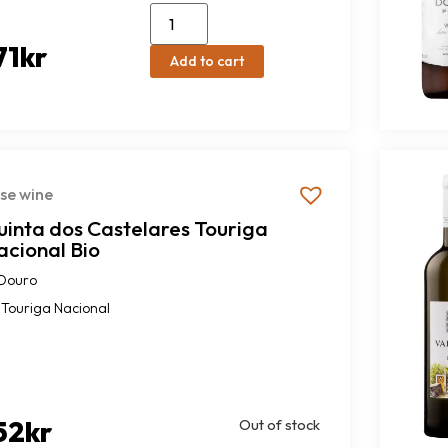
71
kr
Add to cart
se wine
uinta dos Castelares Touriga
acional Bio
Douro
Touriga Nacional
52
kr
Out of stock