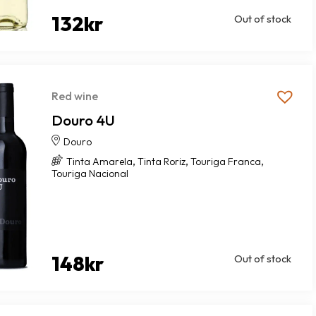
132
kr
Out of stock
Red wine
Douro 4U
Douro
,
,
,
Tinta Amarela
Tinta Roriz
Touriga Franca
Touriga Nacional
148
kr
Out of stock