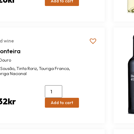
Add to cart
d wine
ronteira
Douro
,
,
,
Sousão
Tinta Roriz
Touriga Franca
uriga Nacional
32
kr
Add to cart