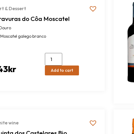
rt & Dessert
ravuras do Côa Moscatel
Douro
Moscatel galego branco
43
kr
Add to cart
ite wine
inta dos Castelares Bio