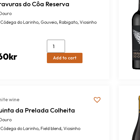
ravuras do Côa Reserva
Douro
,
,
,
Códega do Larinho
Gouveio
Rabigato
Viosinho
60
kr
Add to cart
ite wine
uinta da Prelada Colheita
Douro
,
,
Códega do Larinho
Field blend
Viosinho