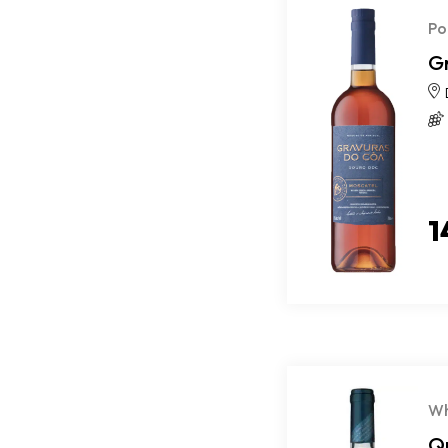
Po
G
1
Wh
Qu