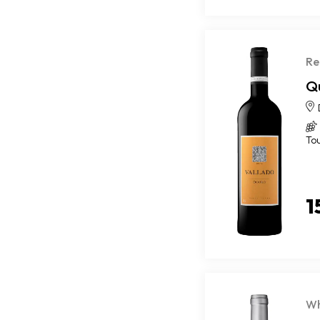
Re
Q
To
1
Wh