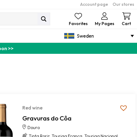
Account page
Our stores
Ca
Favorites
My Pages
Cart
Sweden
pon >>
Red wine
Gravuras do Côa
Douro
,
,
Tinta Roriz
Touriga Franca
Touriga Nacional