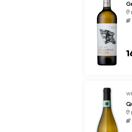
G
1
Wh
Q