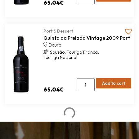
Port & Dessert
Quinta da Prelada Vintage 2009 Port
Douro
,
,
Sousão
Touriga Franca
Touriga Nacional
Add to cart
65.04
€
Wine packs
Vertical of 3 Terrus
Wines
This Vertical Terrus Pack