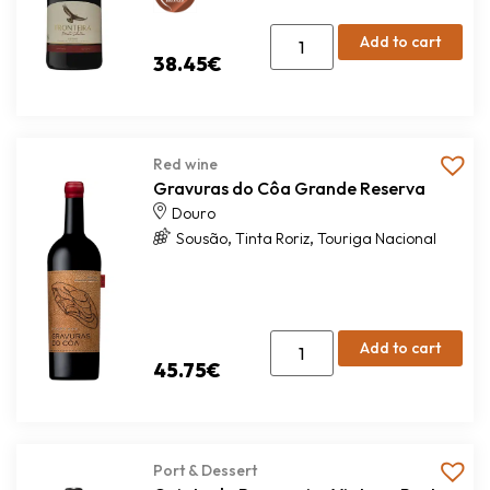
Add to cart
38.45
€
Red wine
Gravuras do Côa Grande Reserva
Douro
,
,
Sousão
Tinta Roriz
Touriga Nacional
Add to cart
45.75
€
Port & Dessert
Quinta da Romaneira Vintage Port