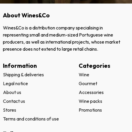
107.96
€
NEWSLETTER
Subscribe to our
newsletter and get
news about our
campaigns and events.