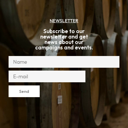
is composed of three
outst...
81
€
90
€
Add to cart
Red wine
Bicho da Seda
Douro
,
,
Sousão
Touriga Franca
Touriga Nacional
Add to cart