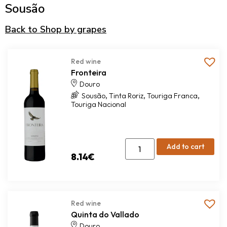
Sousão
Back to Shop by grapes
Red wine
Fronteira
Douro
,
,
,
Sousão
Tinta Roriz
Touriga Franca
Touriga Nacional
Add to cart
8.14
€
Red wine
Quinta do Vallado
Douro