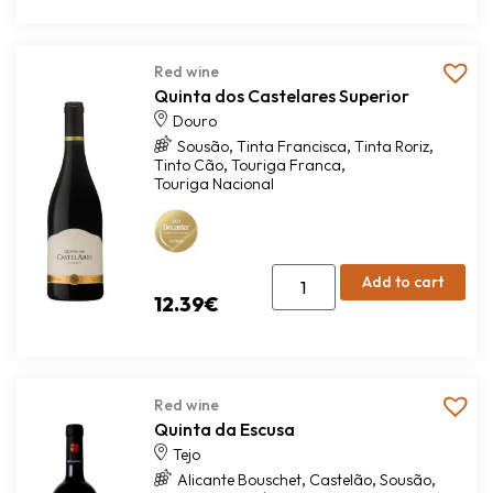
Red wine
Quinta dos Castelares Superior
Douro
,
,
,
Sousão
Tinta Francisca
Tinta Roriz
,
,
Tinto Cão
Touriga Franca
Touriga Nacional
Add to cart
12.39
€
Red wine
Quinta da Escusa
Tejo
,
,
,
Alicante Bouschet
Castelão
Sousão
,
Syrah
Tinta Miúda